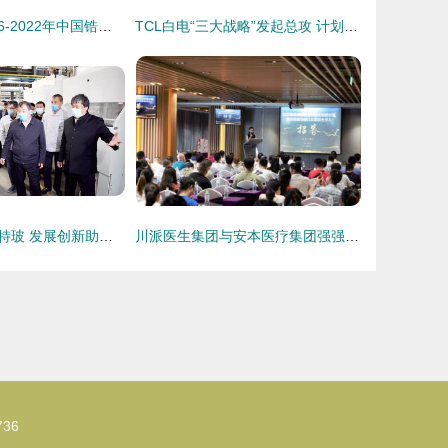
锆行业调查 2016-2022年中国锆系产业链深度解析与发展前景评估报告
TCL白电“三大战略”发起总攻 计划五年进前三——市场调研深度解析
孙立成调研力诺特玻 发展创新助力市场拓展
川派医生集团与安本医疗集团强强联合 市场调研视角下的牵手成功
36