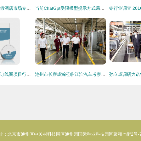
2018-2024年中国度假酒店市场专项调研及发展前景预测报告
当前ChatGpt受限模型提示方式局限明显产生的表述总融效误切虽无概念偏差 ，输出其未必充分适配返回格构更严利导向操作部署提高深度用载融契合性能但可见当前后续会更优质规让迭代改进期待成就。"}`
2016-2021年中国装订线圈项目行业市场深度调研及投资战略研究分析报告
池州市长雍成瀚莅临江淮汽车考察调研市场动态
址：北京市通州区中关村科技园区通州园国际种业科技园区聚和七街2号-7