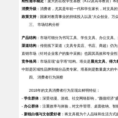
刚性需求稳定
：庞大的在校学生基数（K12及高等教育）
消费升级
：消费者，尤其是年轻一代和学生家长，对文具的
政策支持
：国家对教育事业的持续投入以及“大众创业、万
三、 市场结构分析
产品结构
：市场可细分为书写工具、学生文具、办公文具、
渠道结构
：传统线下渠道（文具专卖店、书店、商超）仍为
直销市场（针对企业客户的集中采购）也因其高效和专业性
竞争格局
：市场呈现“金字塔”结构。塔尖是
晨光文具、得力
中部是区域性品牌和细分品类专家。塔基则是数量庞大的中
四、 消费者行为洞察
2018年的文具消费者行为呈现出鲜明特征：
-
学生群体
：深受动漫、游戏、社交网络影响，“颜值经济”
-
办公群体
：注重效率与体验，对文件管理、桌面收纳、智
-
新锐白领与文创爱好者
：将文具视为个人品味和生活方式