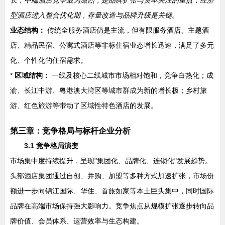
长；中端酒店竞争最为激烈，是品牌扩张与资本关注的重点；经济
型酒店进入整合优化期，存量改造与品牌升级是关键。
业态结构：
传统全服务酒店仍是主流，但有限服务酒店、主题酒
店、精品民宿、公寓式酒店等非标住宿业态增长迅速，满足了多元
化、个性化的住宿需求。
*
区域结构：
一线及核心二线城市市场相对饱和，竞争白热化；成
渝、长江中游、粤港澳大湾区等城市群成为新的增长极；乡村旅
游、红色旅游等带动了区域性特色酒店的发展。
第三章：竞争格局与标杆企业分析
3.1 竞争格局演变
市场集中度持续提升，呈现"集团化、品牌化、连锁化"发展趋势。
头部酒店集团通过自创、并购、加盟等多种方式加速扩张，市场份
额进一步向锦江国际、华住、首旅如家等本土巨头集中，同时国际
品牌在高端市场保持强大影响力。竞争焦点从规模扩张逐步转向品
牌价值、会员体系、运营效率与生态构建。